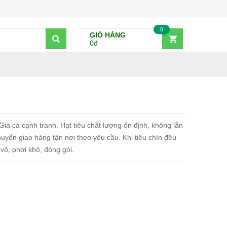
0
GIỎ HÀNG
0đ
iá cả cạnh tranh. Hạt tiêu chất lượng ổn định, không lẫn
uyển giao hàng tận nơi theo yêu cầu. Khi tiêu chín đều
 vỏ, phơi khô, đóng gói.